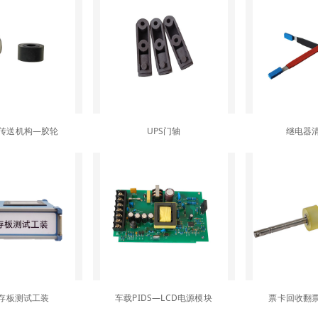
传送机构—胶轮
UPS门轴
继电器
暂存板测试工装
车载PIDS—LCD电源模块
票卡回收翻