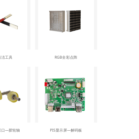
清洁工具
RGB全彩点阵
票口—胶轮轴
PIS显示屏—解码板