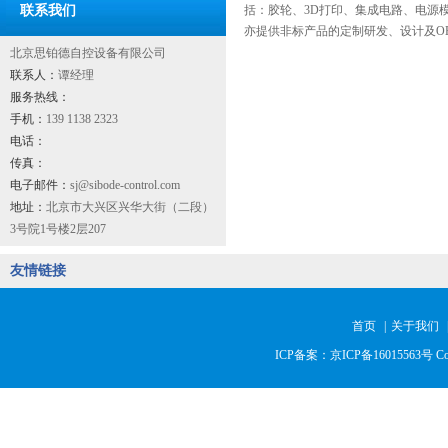
联系我们
括：胶轮、3D打印、集成电路、电源
亦提供非标产品的定制研发、设计及O
北京思铂德自控设备有限公司
联系人：
谭经理
服务热线：
手机：
139 1138 2323
电话：
传真：
电子邮件：
sj@sibode-control.com
地址：
北京市大兴区兴华大街（二段）
3号院1号楼2层207
友情链接
首页
|
关于我们
ICP备案：京ICP备16015563号