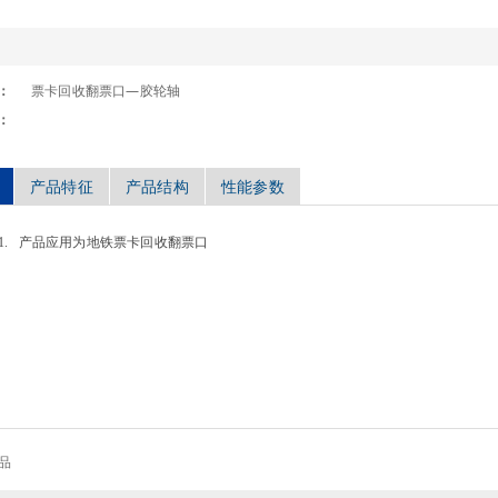
：
票卡回收翻票口—胶轮轴
：
产品特征
产品结构
性能参数
. 产品应用为地铁票卡回收翻票口
品