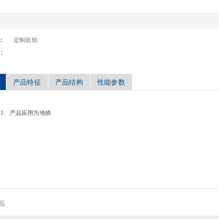
：
定制齿轮
：
产品特征
产品结构
性能参数
1. 产品应用为地铁
品