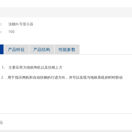
：
顶棚向导显示器
：
100
产品特征
产品结构
性能参数
主要应用为地铁闸机以及扶梯上方
 用于指示闸机和自动扶梯的行进方向，并可以实现与地铁系统的时时联动
品